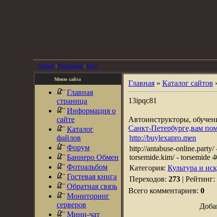
Главная
|
Регистрация
|
Вход
Меню сайта
Главная
»
Каталог сайтов
Главная
13ipqc81
страница
Информация о
сайте
Автоинструкторы, обуче
Санкт-Петербурге,вам по
Каталог
файлов
http://buylexapro.men
Форум
http://antabuse-online.party/ 
Баннеро Обмен
torsemide.kim/ - torsemide 40
Фотоальбом
Категория:
Культура и ис
Гостевая книга
Переходов:
273
| Рейтинг:
Обратная связь
Всего комментариев:
0
Мониторинг
серверов
Доба
Мини-чат