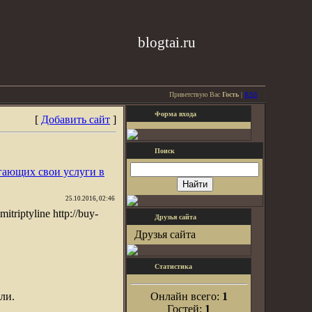
blogtai.ru
Приветствую Вас
Гость
|
RSS
Форма входа
[
Добавить сайт
]
Поиск
гающих свои услуги в
25.10.2016, 02:46
mitriptyline http://buy-
Друзья сайта
Друзья сайта
Статистика
ли.
Онлайн всего:
1
Гостей:
1