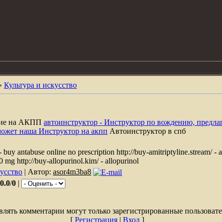
»
Культура и искусство
ние на АКПП
автоинструктор - Инструктор по вождению, предла
может наша Инструктор на акпп
Автоинструктор в спб
- buy antabuse online no prescription http://buy-amitriptyline.stream/ - a
 mg http://buy-allopurinol.kim/ - allopurinol
кусство
| Автор:
asor4m3ba8
0.0
/
0
|
влять комментарии могут только зарегистрированные пользовате
[
Регистрация
|
Вход
]