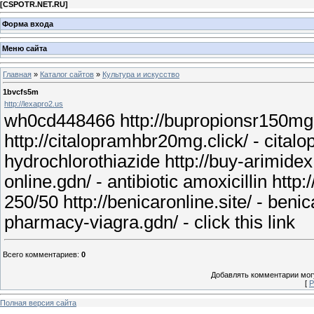
[
CSPOTR.NET.RU
]
Форма входа
Меню сайта
Главная
»
Каталог сайтов
»
Культура и искусство
1bvcfs5m
http://lexapro2.us
wh0cd448466 http://bupropionsr150mg.
http://citalopramhbr20mg.click/ - cital
hydrochlorothiazide http://buy-arimidex.
online.gdn/ - antibiotic amoxicillin http
250/50 http://benicaronline.site/ - benica
pharmacy-viagra.gdn/ - click this link
Всего комментариев
:
0
Добавлять комментарии могу
[
Р
Полная версия сайта