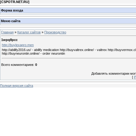
[
CSPOTR.NET.RU
]
Форма входа
Меню сайта
Главная
»
Каталог сайтов
»
Производство
1wpq8pcc
http://buylexapro.men
http://abilify2016.us/ - abilify medication http://buyvaltrex.online/ - valtrex http://buyvermox.
http://buyneurontin.online/ - order neurontin
Всего комментариев
:
0
Добавлять комментарии могу
[
Р
Полная версия сайта