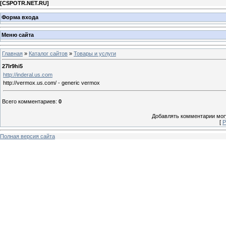
[
CSPOTR.NET.RU
]
Форма входа
Меню сайта
Главная
»
Каталог сайтов
»
Товары и услуги
27lr9hi5
http://inderal.us.com
http://vermox.us.com/ - generic vermox
Всего комментариев
:
0
Добавлять комментарии могу
[
Р
Полная версия сайта