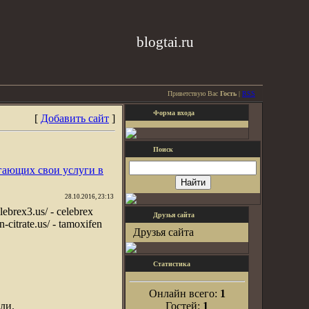
blogtai.ru
Приветствую Вас
Гость
|
RSS
Форма входа
[
Добавить сайт
]
Поиск
гающих свои услуги в
28.10.2016, 23:13
elebrex3.us/ - celebrex
Друзья сайта
n-citrate.us/ - tamoxifen
Друзья сайта
Статистика
Онлайн всего:
1
ли.
Гостей:
1