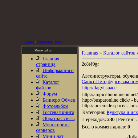
Главная
|
Регистрация
|
Вход
Меню сайта
Главная
»
Каталог сайтов
Главная
2c8t49gr
страница
Информация о
сайте
Автоинструкторы, обуче
Санкт-Петербурге,вам по
Каталог
файлов
http://flagyl.space
Форум
http://ampicillinonline.in.net
Баннеро Обмен
http://busparonline.click/ - 
http://torsemide.space/ - tor
Фотоальбом
Гостевая книга
Категория:
Культура и ис
Обратная связь
Переходов:
230
| Рейтинг:
Мониторинг
Всего комментариев:
0
серверов
Мини-чат
Доба