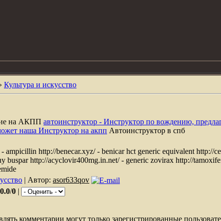
»
Культура и искусство
ние на АКПП
автоинструктор - Инструктор по вождению, предла
может наша Инструктор на акпп
Автоинструктор в спб
/ - ampicillin http://benecar.xyz/ - benicar hct generic equivalent http://c
buy buspar http://acyclovir400mg.in.net/ - generic zovirax http://tamoxife
semide
кусство
| Автор:
asor633qov
0.0
/
0
|
влять комментарии могут только зарегистрированные пользовате