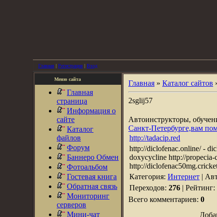
Главная
|
Регистрация
|
Вход
Меню сайта
Главная
»
Каталог сайтов
Главная
2sglij57
страница
Информация о
сайте
Автоинструкторы, обуче
Санкт-Петербурге,вам по
Каталог
файлов
http://tadacip.red
Форум
http://diclofenac.online/ - di
Баннеро Обмен
doxycycline http://propecia-c
http://diclofenac50mg.cricke
Фотоальбом
Гостевая книга
Категория:
Интернет
| Ав
Обратная связь
Переходов:
276
| Рейтинг:
Мониторинг
Всего комментариев:
0
серверов
Мини-чат
Доба