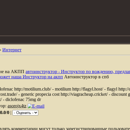
»
Интернет
ние на АКПП
автоинструктор - Инструктор по вождению, предла
может наша Инструктор на акпп
Автоинструктор в спб
clofenac http://motilium.club/ - motilium http://flagyl.host/ - flagyl http:
ost.trade/ - generic propecia cost http://viagracheap.cricket/ - discount 
t/ - diclofenac 75mg dr
тор:
asorojx4tz
0.0
/
0
|
влять комментарии могут только зарегистрированные пользовате