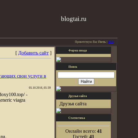
blogtai.ru
Приветствую Вас
Гость
|
RSS
Форма входа
[
Добавить сайт
]
Поиск
гающих свои услуги в
05.10.2016, 05:39
//doxy100.top/ -
Друзья сайта
generic viagra
Друзья сайта
Статистика
Онлайн всего:
41
ли.
Гостей:
41