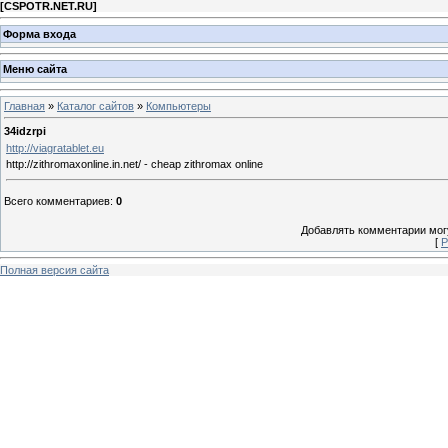
[
CSPOTR.NET.RU
]
Форма входа
Меню сайта
Главная
»
Каталог сайтов
»
Компьютеры
34idzrpi
http://viagratablet.eu
http://zithromaxonline.in.net/ - cheap zithromax online
Всего комментариев
:
0
Добавлять комментарии могу
[
Р
Полная версия сайта