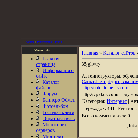
Главная
|
Регистрация
|
Вход
Меню сайта
Главная
»
Каталог сайтов
Главная
35jghwry
страница
Информация о
сайте
Автоинструкторы, обуче
Санкт-Петербурге,вам по
Каталог
файлов
http://colchicine.us.com
Форум
http://vpxl.us.com/ - buy vp
Баннеро Обмен
Категория:
Интернет
| Ав
Фотоальбом
Переходов:
441
| Рейтинг:
Гостевая книга
Всего комментариев:
0
Обратная связь
Мониторинг
Доба
серверов
Мини-чат