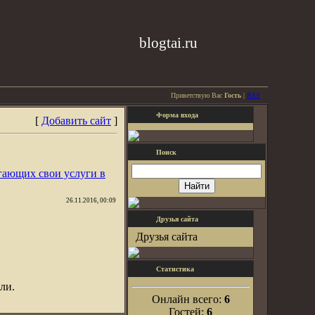
blogtai.ru
Приветствую Вас
Гость
|
RSS
Форма входа
[
Добавить сайт
]
Поиск
гающих свои услуги в
26.11.2016, 00:09
Друзья сайта
Друзья сайта
Статистика
ли.
Онлайн всего:
6
Гостей:
6