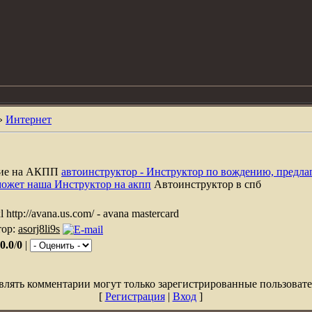
»
Интернет
ние на АКПП
автоинструктор - Инструктор по вождению, предла
может наша Инструктор на акпп
Автоинструктор в спб
xl http://avana.us.com/ - avana mastercard
тор:
asorj8li9s
0.0
/
0
|
влять комментарии могут только зарегистрированные пользовате
[
Регистрация
|
Вход
]