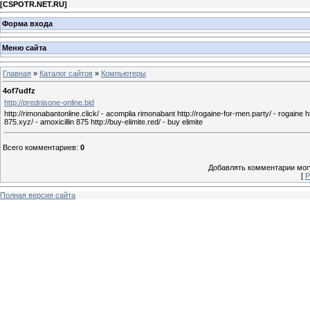
[
CSPOTR.NET.RU
]
Форма входа
Меню сайта
Главная
»
Каталог сайтов
»
Компьютеры
4of7udfz
http://prednisone-online.bid
http://rimonabantonline.click/ - acomplia rimonabant http://rogaine-for-men.party/ - rogaine ht
875.xyz/ - amoxicillin 875 http://buy-elimite.red/ - buy elimite
Всего комментариев
:
0
Добавлять комментарии могу
[
Р
Полная версия сайта