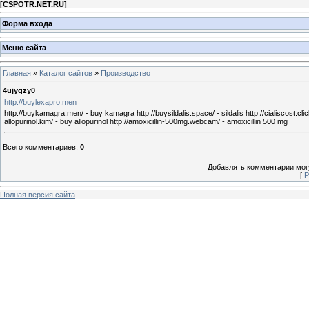
[
CSPOTR.NET.RU
]
Форма входа
Меню сайта
Главная
»
Каталог сайтов
»
Производство
4ujyqzy0
http://buylexapro.men
http://buykamagra.men/ - buy kamagra http://buysildalis.space/ - sildalis http://cialiscost.click/ -
allopurinol.kim/ - buy allopurinol http://amoxicillin-500mg.webcam/ - amoxicillin 500 mg
Всего комментариев
:
0
Добавлять комментарии могу
[
Р
Полная версия сайта