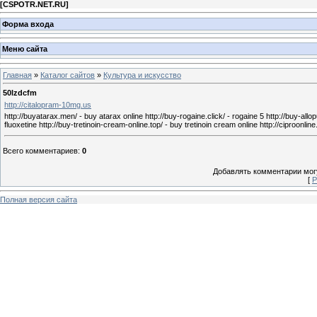
[
CSPOTR.NET.RU
]
Форма входа
Меню сайта
Главная
»
Каталог сайтов
»
Культура и искусство
50lzdcfm
http://citalopram-10mg.us
http://buyatarax.men/ - buy atarax online http://buy-rogaine.click/ - rogaine 5 http://buy-allop
fluoxetine http://buy-tretinoin-cream-online.top/ - buy tretinoin cream online http://ciproonline
Всего комментариев
:
0
Добавлять комментарии могу
[
Р
Полная версия сайта