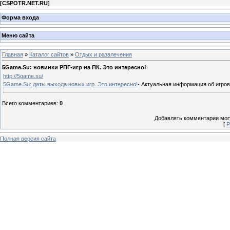
[
CSPOTR.NET.RU
]
Форма входа
Меню сайта
Главная
»
Каталог сайтов
»
Отдых и развлечения
5Game.Su: новинки РПГ-игр на ПК. Это интересно!
http://5game.su/
5Game.Su: даты выхода новых игр. Это интересно!
- Актуальная информация об игров
Всего комментариев
:
0
Добавлять комментарии могу
[
Р
Полная версия сайта