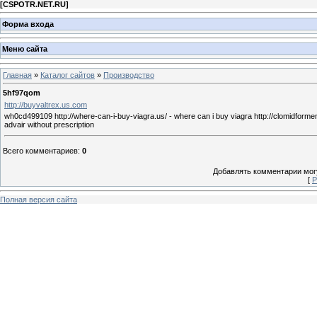
[
CSPOTR.NET.RU
]
Форма входа
Меню сайта
Главная
»
Каталог сайтов
»
Производство
5hf97qom
http://buyvaltrex.us.com
wh0cd499109 http://where-can-i-buy-viagra.us/ - where can i buy viagra http://clomidformen.
advair without prescription
Всего комментариев
:
0
Добавлять комментарии могу
[
Р
Полная версия сайта