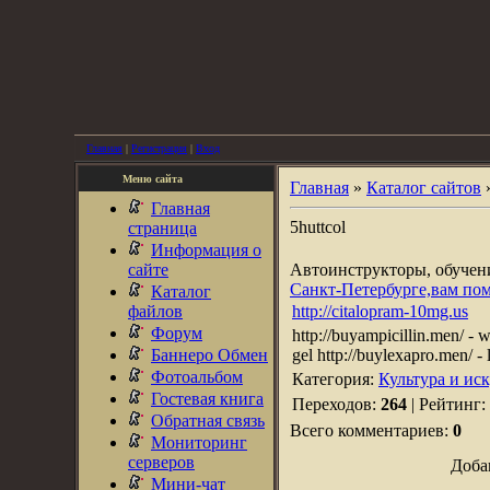
Главная
|
Регистрация
|
Вход
Меню сайта
Главная
»
Каталог сайтов
Главная
5huttcol
страница
Информация о
сайте
Автоинструкторы, обуче
Санкт-Петербурге,вам по
Каталог
файлов
http://citalopram-10mg.us
Форум
http://buyampicillin.men/ - w
Баннеро Обмен
gel http://buylexapro.men/ - l
Фотоальбом
Категория:
Культура и ис
Гостевая книга
Переходов:
264
| Рейтинг:
Обратная связь
Всего комментариев:
0
Мониторинг
серверов
Доба
Мини-чат