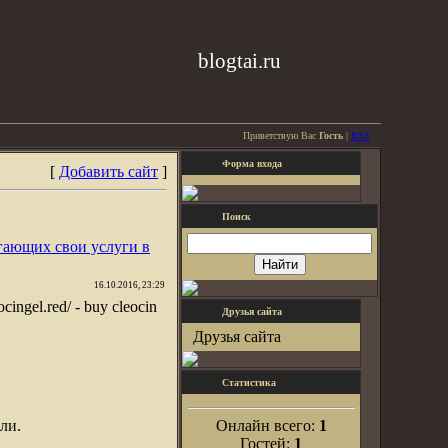
blogtai.ru
Приветствую Вас
Гость
|
RSS
Форма входа
[
Добавить сайт
]
Поиск
гающих свои услуги в
16.10.2016, 23:29
ocingel.red/ - buy cleocin
Друзья сайта
Друзья сайта
Статистика
ли.
Онлайн всего:
1
Гостей:
1