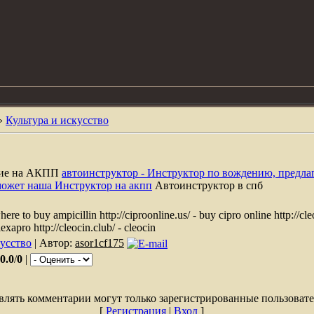
»
Культура и искусство
ние на АКПП
автоинструктор - Инструктор по вождению, предла
может наша Инструктор на акпп
Автоинструктор в спб
here to buy ampicillin http://ciproonline.us/ - buy cipro online http://cle
exapro http://cleocin.club/ - cleocin
кусство
| Автор:
asor1cf175
0.0
/
0
|
влять комментарии могут только зарегистрированные пользовате
[
Регистрация
|
Вход
]