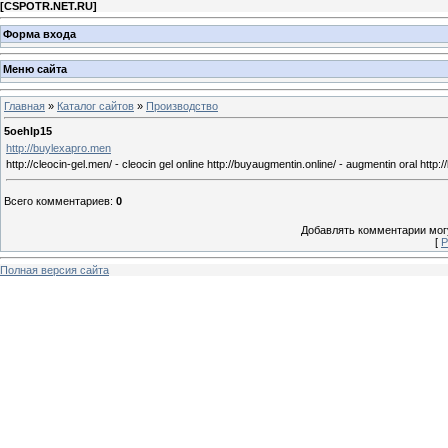
[
CSPOTR.NET.RU
]
Форма входа
Меню сайта
Главная
»
Каталог сайтов
»
Производство
5oehlp15
http://buylexapro.men
http://cleocin-gel.men/ - cleocin gel online http://buyaugmentin.online/ - augmentin oral http:/
Всего комментариев
:
0
Добавлять комментарии могу
[
Р
Полная версия сайта