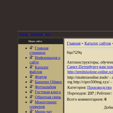
Главная
|
Регистрация
|
Вход
Меню сайта
Главная
»
Каталог сайтов
Главная
6qa7i29q
страница
Информация о
сайте
Автоинструкторы, обуче
Санкт-Петербурге,вам по
Каталог
файлов
http://prednisolone-online.sc
Форум
http://stratteraonline.trade/ -
Баннеро Обмен
mg http://cipro500mg.xyz/ - 
Фотоальбом
Категория:
Производство
Гостевая книга
Переходов:
237
| Рейтинг:
Обратная связь
Всего комментариев:
0
Мониторинг
серверов
Доба
Мини-чат