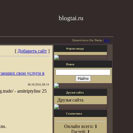
blogtai.ru
Приветствую Вас
Гость
|
RSS
Форма входа
[
Добавить сайт
]
Поиск
гающих свои услуги в
06.10.2016, 08:14
g.trade/ - amitriptyline 25
Друзья сайта
Друзья сайта
Статистика
ли.
Онлайн всего:
1
Гостей:
1