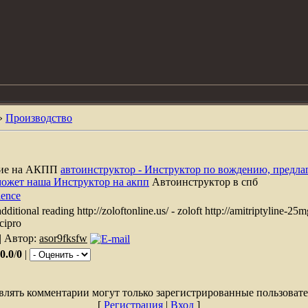
»
Производство
ние на АКПП
автоинструктор - Инструктор по вождению, предла
может наша Инструктор на акпп
Автоинструктор в спб
ience
 additional reading http://zoloftonline.us/ - zoloft http://amitriptyline-25m
cipro
| Автор:
asor9fksfw
0.0
/
0
|
влять комментарии могут только зарегистрированные пользовате
[
Регистрация
|
Вход
]