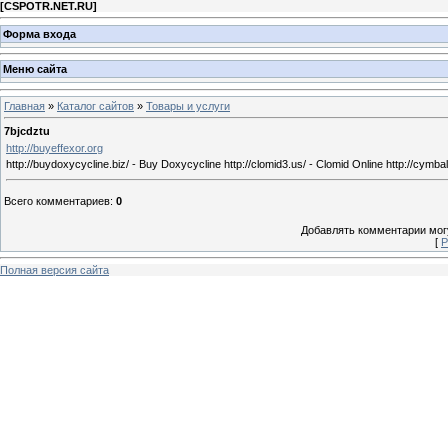
[
CSPOTR.NET.RU
]
Форма входа
Меню сайта
Главная
»
Каталог сайтов
»
Товары и услуги
7bjcdztu
http://buyeffexor.org
http://buydoxycycline.biz/ - Buy Doxycycline http://clomid3.us/ - Clomid Online http://cymba
Всего комментариев
:
0
Добавлять комментарии могу
[
Р
Полная версия сайта