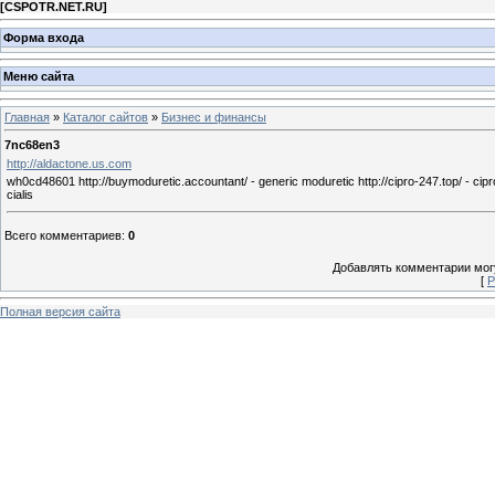
[
CSPOTR.NET.RU
]
Форма входа
Меню сайта
Главная
»
Каталог сайтов
»
Бизнес и финансы
7nc68en3
http://aldactone.us.com
wh0cd48601 http://buymoduretic.accountant/ - generic moduretic http://cipro-247.top/ - cipro htt
cialis
Всего комментариев
:
0
Добавлять комментарии могу
[
Р
Полная версия сайта