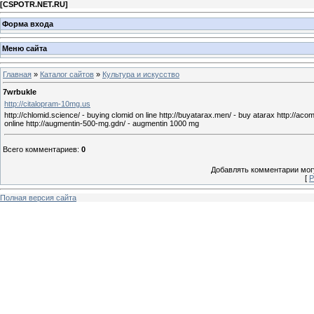
[
CSPOTR.NET.RU
]
Форма входа
Меню сайта
Главная
»
Каталог сайтов
»
Культура и искусство
7wrbukle
http://citalopram-10mg.us
http://chlomid.science/ - buying clomid on line http://buyatarax.men/ - buy atarax http://acomp
online http://augmentin-500-mg.gdn/ - augmentin 1000 mg
Всего комментариев
:
0
Добавлять комментарии могу
[
Р
Полная версия сайта