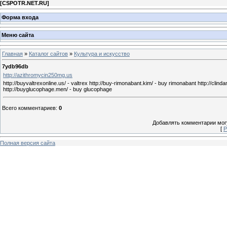
[
CSPOTR.NET.RU
]
Форма входа
Меню сайта
Главная
»
Каталог сайтов
»
Культура и искусство
7ydb96db
http://azithromycin250mg.us
http://buyvaltrexonline.us/ - valtrex http://buy-rimonabant.kim/ - buy rimonabant http://clind
http://buyglucophage.men/ - buy glucophage
Всего комментариев
:
0
Добавлять комментарии могу
[
Р
Полная версия сайта