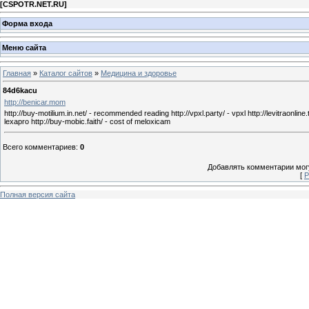
[
CSPOTR.NET.RU
]
Форма входа
Меню сайта
Главная
»
Каталог сайтов
»
Медицина и здоровье
84d6kacu
http://benicar.mom
http://buy-motilium.in.net/ - recommended reading http://vpxl.party/ - vpxl http://levitraonline.
lexapro http://buy-mobic.faith/ - cost of meloxicam
Всего комментариев
:
0
Добавлять комментарии могу
[
Р
Полная версия сайта