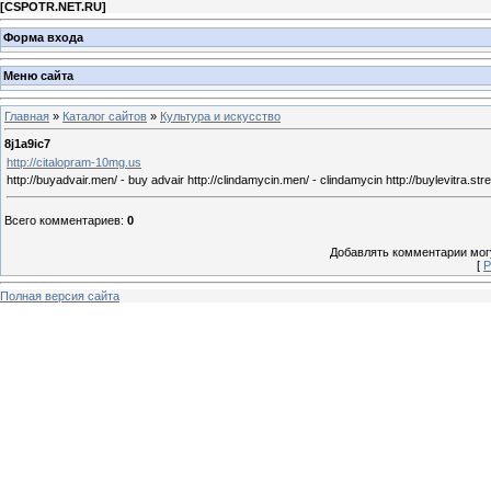
[
CSPOTR.NET.RU
]
Форма входа
Меню сайта
Главная
»
Каталог сайтов
»
Культура и искусство
8j1a9ic7
http://citalopram-10mg.us
http://buyadvair.men/ - buy advair http://clindamycin.men/ - clindamycin http://buylevitra.str
Всего комментариев
:
0
Добавлять комментарии могу
[
Р
Полная версия сайта