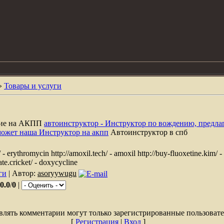
»
Товары и услуги
ние на АКПП
автоинструктор - Инструктор по вождению, предла
может наша Инструктор на акпп
Автоинструктор в спб
 - erythromycin http://amoxil.tech/ - amoxil http://buy-fluoxetine.kim/ -
e.cricket/ - doxycycline
ги
| Автор:
asoryywugu
0.0
/
0
|
влять комментарии могут только зарегистрированные пользовате
[
Регистрация
|
Вход
]