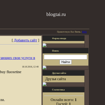
blogtai.ru
Приветствую Вас
Гость
|
RSS
Форма входа
[
Добавить сайт
]
Поиск
гающих свои услуги в
18.10.2016, 12:40
 buy fluoxetine
Друзья сайта
Друзья сайта
Статистика
ли.
Онлайн всего:
1
Гостей:
1