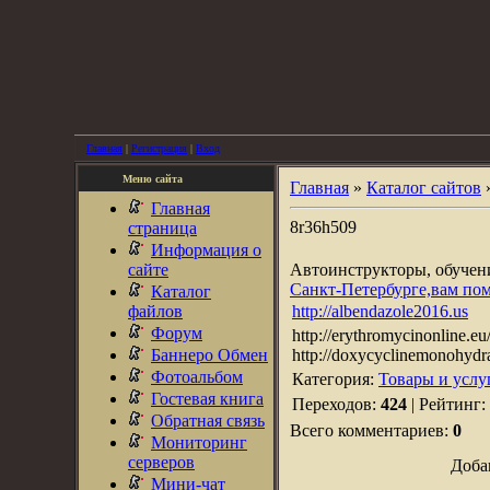
Главная
|
Регистрация
|
Вход
Меню сайта
Главная
»
Каталог сайтов
Главная
8r36h509
страница
Информация о
сайте
Автоинструкторы, обуче
Санкт-Петербурге,вам по
Каталог
файлов
http://albendazole2016.us
Форум
http://erythromycinonline.eu/
Баннеро Обмен
http://doxycyclinemonohydrat
Фотоальбом
Категория:
Товары и услу
Гостевая книга
Переходов:
424
| Рейтинг:
Обратная связь
Всего комментариев:
0
Мониторинг
серверов
Доба
Мини-чат