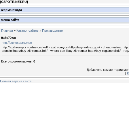
[
CSPOTR.NET.RU
]
Форма входа
Меню сайта
Главная
»
Каталог сайтов
»
Производство
9a6s72wx
http://buylexapro.men
http://azithromycin-online.cricket/ - azithromycin http://buy-valtrex.gdn/ - cheap valtrex http:
atenolol http://buy-zithromax.link/ - where can i buy zithromax http://buy-rogaine.click/ - rog
Всего комментариев
:
0
Добавлять комментарии могу
[
Р
Полная версия сайта