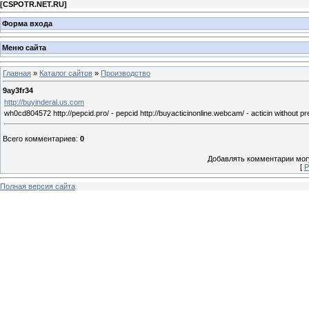
[
CSPOTR.NET.RU
]
Форма входа
Меню сайта
Главная
»
Каталог сайтов
»
Производство
9ay3fr34
http://buyinderal.us.com
wh0cd804572 http://pepcid.pro/ - pepcid http://buyacticinonline.webcam/ - acticin without pre
Всего комментариев
:
0
Добавлять комментарии могу
[
Р
Полная версия сайта