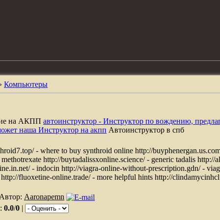
»
Компьютеры
ние на АКПП
автоинструктор - Инструктор по вождению, предла
может наша Инструктор на акпп
Автоинструктор в спб
roid7.top/ - where to buy synthroid online http://buyphenergan.us.com
- methotrexate http://buytadalissxonline.science/ - generic tadalis http:/
line.in.net/ - indocin http://viagra-online-without-prescription.gdn/ - vi
a http://fluoxetine-online.trade/ - more helpful hints http://clindamycinhc
 Автор:
Aaronapemn
г:
0.0
/
0
|