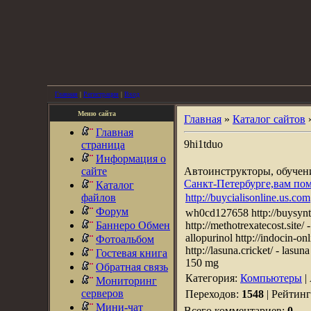
Главная
|
Регистрация
|
Вход
Меню сайта
Главная
»
Каталог сайтов
Главная
9hi1tduo
страница
Информация о
сайте
Автоинструкторы, обуче
Санкт-Петербурге,вам по
Каталог
файлов
http://buycialisonline.us.com
Форум
wh0cd127658 http://buysynth
Баннеро Обмен
http://methotrexatecost.site/ 
allopurinol http://indocin-on
Фотоальбом
http://lasuna.cricket/ - lasun
Гостевая книга
150 mg
Обратная связь
Категория:
Компьютеры
|
Мониторинг
серверов
Переходов:
1548
| Рейтин
Мини-чат
Всего комментариев:
0