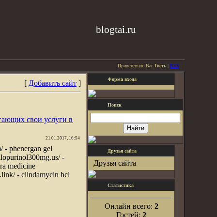
blogtai.ru
Приветствую Вас
Гость
|
RSS
Форма входа
[
Добавить сайт
]
Поиск
гающих свои услуги в
21.01.2017, 16:54
/ - phenergan gel
Друзья сайта
/allopurinol300mg.us/ -
Друзья сайта
agra medicine
l.link/ - clindamycin hcl
Статистика
Онлайн всего:
2
Гостей:
2