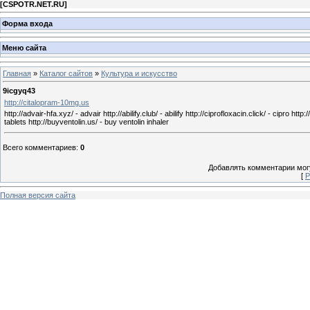
[
CSPOTR.NET.RU
]
Форма входа
Меню сайта
Главная
»
Каталог сайтов
»
Культура и искусство
9icgyq43
http://citalopram-10mg.us
http://advair-hfa.xyz/ - advair http://abilify.club/ - abilify http://ciprofloxacin.click/ - cipro ht
tablets http://buyventolin.us/ - buy ventolin inhaler
Всего комментариев
:
0
Добавлять комментарии могу
[
Р
Полная версия сайта