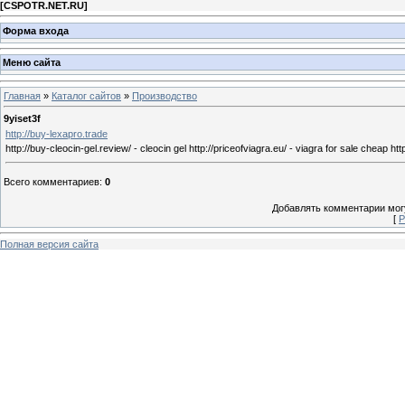
[
CSPOTR.NET.RU
]
Форма входа
Меню сайта
Главная
»
Каталог сайтов
»
Производство
9yiset3f
http://buy-lexapro.trade
http://buy-cleocin-gel.review/ - cleocin gel http://priceofviagra.eu/ - viagra for sale cheap http
Всего комментариев
:
0
Добавлять комментарии могу
[
Р
Полная версия сайта