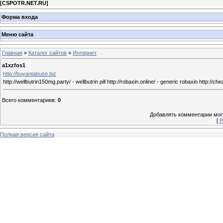
[
CSPOTR.NET.RU
]
Форма входа
Меню сайта
Главная
»
Каталог сайтов
»
Интернет
a1xzfos1
http://buyantabuse.biz
http://wellbutrin150mg.party/ - wellbutrin pill http://robaxin.online/ - generic robaxin http://ch
Всего комментариев
:
0
Добавлять комментарии могу
[
Р
Полная версия сайта