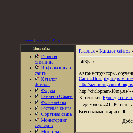
Главная
|
Регистрация
|
Вход
Меню сайта
Главная
»
Каталог сайтов
Главная
a4f3jvsz
страница
Информация о
сайте
Автоинструкторы, обуче
Санкт-Петербурге,вам по
Каталог
файлов
http://azithromycin250mg.us
Форум
http://citalopram-10mg.us/ - c
Баннеро Обмен
Категория:
Культура и ис
Фотоальбом
Переходов:
221
| Рейтинг:
Гостевая книга
Всего комментариев:
0
Обратная связь
Мониторинг
Доба
серверов
Мини-чат