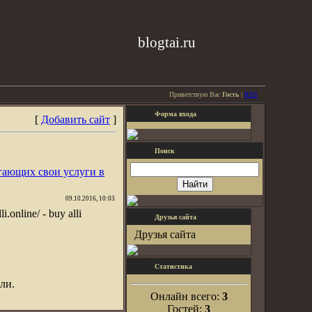
blogtai.ru
Приветствую Вас
Гость
|
RSS
Форма входа
[
Добавить сайт
]
Поиск
гающих свои услуги в
09.10.2016, 10:03
i.online/ - buy alli
Друзья сайта
Друзья сайта
Статистика
ли.
Онлайн всего:
3
Гостей:
3