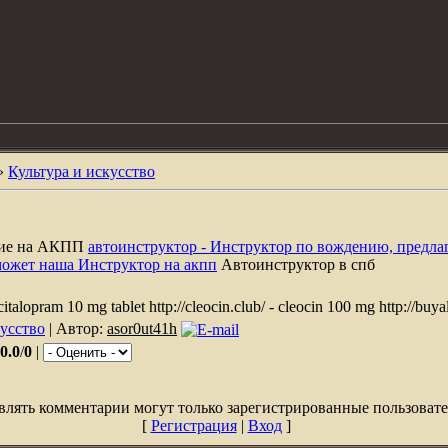
»
Культура и искусство
ние на АКПП
автоинструктор - Инструктор по вождению, предла
может наша Инструктор на акпп
Автоинструктор в спб
italopram 10 mg tablet http://cleocin.club/ - cleocin 100 mg http://buyall
кусство
| Автор:
asor0ut41h
0.0
/
0
|
влять комментарии могут только зарегистрированные пользовате
[
Регистрация
|
Вход
]