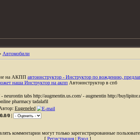
»
Автомобили
ние на АКПП
автоинструктор - Инструктор по вождению, предла
может наша Инструктор на акпп
Автоинструктор в спб
- neurontin tabs http://augmentin.us.com/ - augmentin http://buylipitor.u
 online pharmacy tadalafil
 Автор:
Eugeneled
0.0
/
0
|
влять комментарии могут только зарегистрированные пользовате
[
Регистрация
|
Вход
]