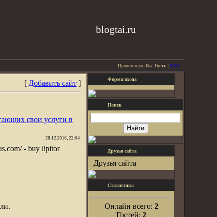
blogtai.ru
Приветствую Вас
Гость
|
RSS
Форма входа
[
Добавить сайт
]
Поиск
гающих свои услуги в
28.12.2016, 22:04
s.com/ - buy lipitor
Друзья сайта
Друзья сайта
Статистика
ли.
Онлайн всего:
2
Гостей:
2