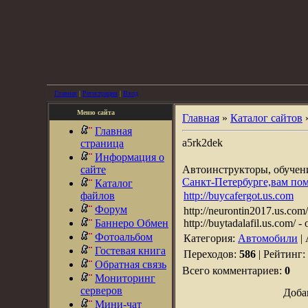
Главная
|
Регистрация
|
Вход
Меню сайта
Главная
»
Каталог сайтов
Главная
a5rk2dek
страница
Информация о
сайте
Автоинструкторы, обуче
Санкт-Петербурге,вам по
Каталог
файлов
http://buycafergot.us.com
Форум
http://neurontin2017.us.com/ 
Баннеро Обмен
http://buytadalafil.us.com/ -
Фотоальбом
Категория:
Автомобили
|
Гостевая книга
Переходов:
586
| Рейтинг:
Обратная связь
Всего комментариев:
0
Мониторинг
серверов
Доба
Мини-чат