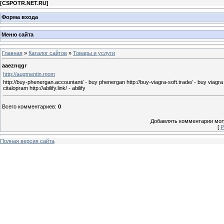
[
CSPOTR.NET.RU
]
Форма входа
Меню сайта
Главная
»
Каталог сайтов
»
Товары и услуги
aaeznqgr
http://augmentin.mom
http://buy-phenergan.accountant/ - buy phenergan http://buy-viagra-soft.trade/ - buy viagra sof
citalopram http://abilify.link/ - abilify
Всего комментариев
:
0
Добавлять комментарии могу
[
Р
Полная версия сайта