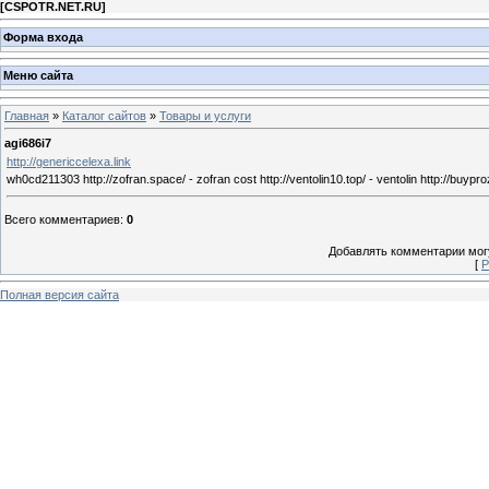
[
CSPOTR.NET.RU
]
Форма входа
Меню сайта
Главная
»
Каталог сайтов
»
Товары и услуги
agi686i7
http://genericcelexa.link
wh0cd211303 http://zofran.space/ - zofran cost http://ventolin10.top/ - ventolin http://buypro
Всего комментариев
:
0
Добавлять комментарии могу
[
Р
Полная версия сайта