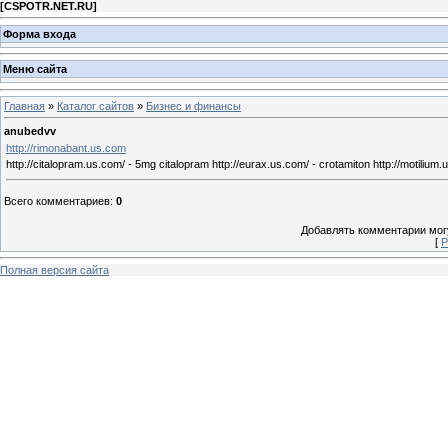
[
CSPOTR.NET.RU
]
Форма входа
Меню сайта
Главная
»
Каталог сайтов
»
Бизнес и финансы
anubedvv
http://rimonabant.us.com
http://citalopram.us.com/ - 5mg citalopram http://eurax.us.com/ - crotamiton http://motilium.
Всего комментариев
:
0
Добавлять комментарии могу
[
Р
Полная версия сайта