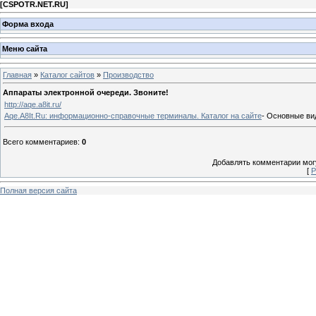
[
CSPOTR.NET.RU
]
Форма входа
Меню сайта
Главная
»
Каталог сайтов
»
Производство
Аппараты электронной очереди. Звоните!
http://aqe.a8it.ru/
Aqe.A8It.Ru: информационно-справочные терминалы. Каталог на сайте
- Основные ви
Всего комментариев
:
0
Добавлять комментарии могу
[
Р
Полная версия сайта