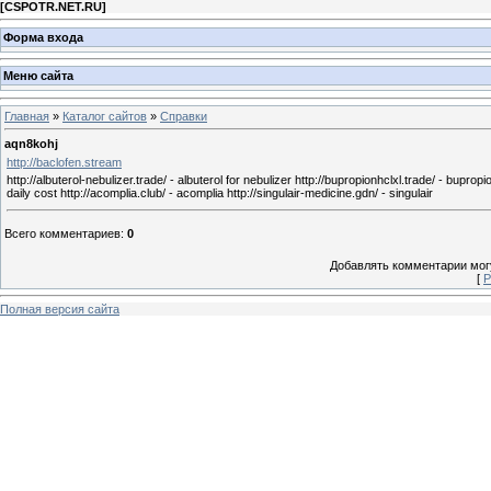
[
CSPOTR.NET.RU
]
Форма входа
Меню сайта
Главная
»
Каталог сайтов
»
Справки
aqn8kohj
http://baclofen.stream
http://albuterol-nebulizer.trade/ - albuterol for nebulizer http://bupropionhclxl.trade/ - bupropion
daily cost http://acomplia.club/ - acomplia http://singulair-medicine.gdn/ - singulair
Всего комментариев
:
0
Добавлять комментарии могу
[
Р
Полная версия сайта