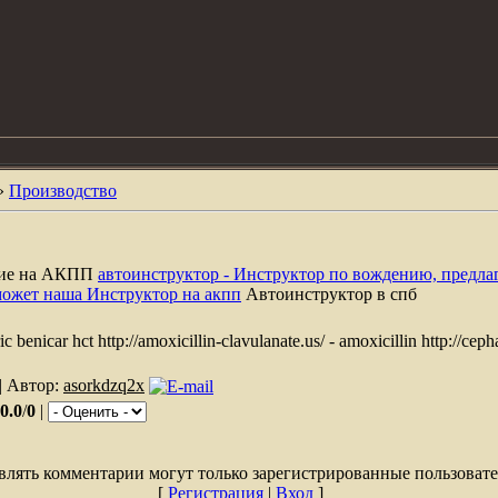
»
Производство
ние на АКПП
автоинструктор - Инструктор по вождению, предла
может наша Инструктор на акпп
Автоинструктор в спб
ic benicar hct http://amoxicillin-clavulanate.us/ - amoxicillin http://ceph
| Автор:
asorkdzq2x
0.0
/
0
|
влять комментарии могут только зарегистрированные пользовате
[
Регистрация
|
Вход
]