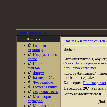
Главная
|
Регистрация
|
Вход
Меню сайта
Главная
»
Каталог сайтов
Главная
bh6hc0pb
страница
Информация о
сайте
Автоинструкторы, обуче
Санкт-Петербурге,вам по
Каталог
файлов
http://buylexapro.men
Форум
http://buybenicar.red/ - gener
Баннеро Обмен
medication cephalexin
Фотоальбом
Категория:
Производство
Гостевая книга
Переходов:
207
| Рейтинг:
Обратная связь
Всего комментариев:
0
Мониторинг
серверов
Доба
Мини-чат