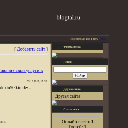
blogtai.ru
Приветствую Вас
Гость
|
RSS
Форма входа
[
Добавить сайт
]
Поиск
гающих свои услуги в
05.10.2016, 16:58
alexin500.trade/ -
Друзья сайта
Друзья сайта
Статистика
ли.
Онлайн всего:
1
Гостей:
1