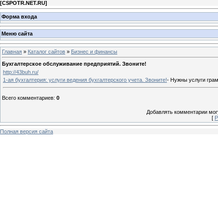
[
CSPOTR.NET.RU
]
Форма входа
Меню сайта
Главная
»
Каталог сайтов
»
Бизнес и финансы
Бухгалтерское обслуживание предприятий. Звоните!
http://43buh.ru/
1-ая бухгалтерия: услуги ведения бухгалтерского учета. Звоните!
- Нужны услуги грам
Всего комментариев
:
0
Добавлять комментарии могу
[
Р
Полная версия сайта