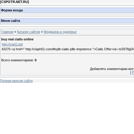
[
CSPOTR.NET.RU
]
Форма входа
Меню сайта
Главная
»
Каталог сайтов
»
Медицина и здоровье
buy real cialis online
http://cia01.bid
it3270 <a href=" http://ciaph01.com/#split-cialis-pills-impotence ">Cialis Offer</a> ts597
Всего комментариев
:
0
Добавлять комментарии могу
[
Р
Полная версия сайта