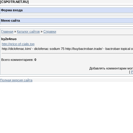
[
CSPOTR.NET.RU
]
Форма входа
Меню сайта
Главная
»
Каталог сайтов
»
Справки
by2e4nuo
http://price-of-cialis.top
http://diclofenac.kim/ - diclofenac sodium 75 http://buybactroban.trade/ - bactroban topical 
Всего комментариев
:
0
Добавлять комментарии могу
[
Р
Полная версия сайта