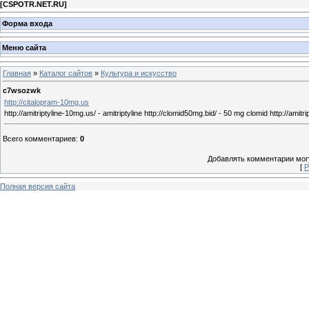
[
CSPOTR.NET.RU
]
Форма входа
Меню сайта
Главная
»
Каталог сайтов
»
Культура и искусство
c7wsozwk
http://citalopram-10mg.us
http://amitriptyline-10mg.us/ - amitriptyline http://clomid50mg.bid/ - 50 mg clomid http://amitrip
Всего комментариев
:
0
Добавлять комментарии могу
[
Р
Полная версия сайта