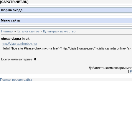
[
CSPOTR.NET.RU
]
Форма входа
Меню сайта
Главная
»
Каталог сайтов
»
Культура и искусство
cheap viagra in uk
http://viagraonlinebuy.net
Hello! Nice site Please chek my: <a href="http://cialis1forsale.net/">cialis canada online</a>
Всего комментариев
:
0
Добавлять комментарии могу
[
Р
Полная версия сайта