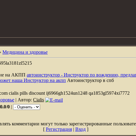
»
Медицина и здоровье
j7695la3181zl5215
ние на АКПП
автоинструктор - Инструктор по вождению, предла
может наша Инструктор на акпп
Автоинструктор в спб
us.com cialis pills discount ij6966gh1524un1248 qa1853gl5974xi7772
оровье
| Автор:
Cialis
0.0
/
0
|
влять комментарии могут только зарегистрированные пользовате
[
Регистрация
|
Вход
]