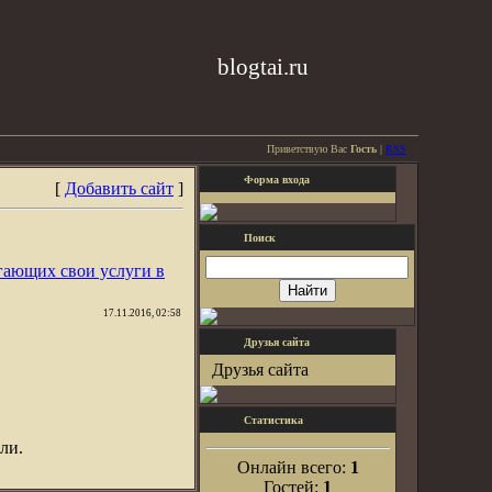
blogtai.ru
Приветствую Вас
Гость
|
RSS
Форма входа
[
Добавить сайт
]
Поиск
гающих свои услуги в
17.11.2016, 02:58
Друзья сайта
Друзья сайта
Статистика
ли.
Онлайн всего:
1
Гостей:
1