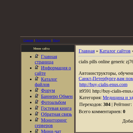
Главная
|
Регистрация
|
Вход
Меню сайта
Главная
»
Каталог сайтов
Главная
cialis pills online generic z
страница
Информация о
сайте
Автоинструкторы, обуче
Санкт-Петербурге,вам по
Каталог
файлов
http://buy-cialis-enus.com
Форум
it9591 http://buy-cialis-en
Баннеро Обмен
Категория:
Медицина и зд
Фотоальбом
Переходов:
304
| Рейтинг:
Гостевая книга
Всего комментариев:
0
Обратная связь
Мониторинг
Доба
серверов
Мини-чат