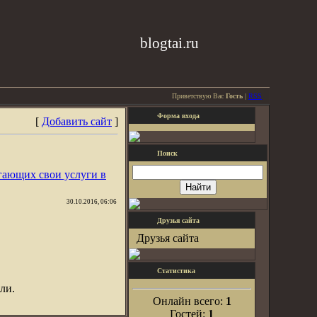
blogtai.ru
Приветствую Вас
Гость
|
RSS
Форма входа
[
Добавить сайт
]
Поиск
гающих свои услуги в
30.10.2016, 06:06
Друзья сайта
Друзья сайта
Статистика
ли.
Онлайн всего:
1
Гостей:
1