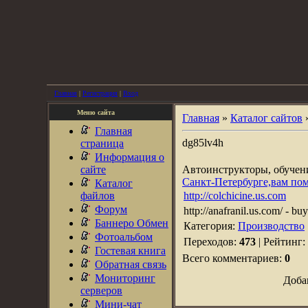
Главная
|
Регистрация
|
Вход
Меню сайта
Главная
»
Каталог сайтов
Главная
dg85lv4h
страница
Информация о
сайте
Автоинструкторы, обуче
Санкт-Петербурге,вам по
Каталог
файлов
http://colchicine.us.com
Форум
http://anafranil.us.com/ - bu
Баннеро Обмен
Категория:
Производство
Фотоальбом
Переходов:
473
| Рейтинг:
Гостевая книга
Всего комментариев:
0
Обратная связь
Мониторинг
Доба
серверов
Мини-чат