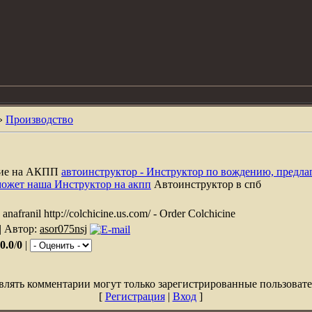
»
Производство
ние на АКПП
автоинструктор - Инструктор по вождению, предла
может наша Инструктор на акпп
Автоинструктор в спб
y anafranil http://colchicine.us.com/ - Order Colchicine
| Автор:
asor075nsj
0.0
/
0
|
влять комментарии могут только зарегистрированные пользовате
[
Регистрация
|
Вход
]