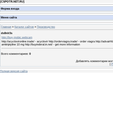
[
CSPOTR.NET.RU
]
Форма входа
Меню сайта
Главная
»
Каталог сайтов
»
Производство
ds8nlr3s
http://buy-mobic.webcam
http://acyclovironline.trade/ - acyclovir http://orderviagra.trade/ - order viagra http://advair
amitriptyline 10 mg http://buyinderal.in.net/ - get more information
Всего комментариев
:
0
Добавлять комментарии могу
[
Р
Полная версия сайта