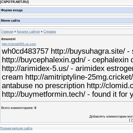
[
CSPOTR.NET.RU
]
Форма входа
Меню сайта
Главная
»
Каталог сайтов
»
Справки
dssuvzni
http://clomid365.us.com
wh0cd483757 http://buysuhagra.site/ - suh
http://buycephalexin.gdn/ - cephalexin dru
http://arimidex-5.us/ - arimidex estroge
cream http://amitriptyline-25mg.cricket/ 
antabuse no prescription http://clomid
http://buymetformin.tech/ - found it for 
Всего комментариев
:
0
Добавлять комментарии могу
[
Р
Полная версия сайта