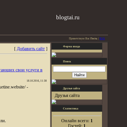
blogtai.ru
Приветствую Вас
Гость
|
RSS
Форма входа
[
Добавить сайт
]
Поиск
гающих свои услуги в
18.10.2016, 11:38
etine.website/ -
Друзья сайта
Друзья сайта
Статистика
ли.
Онлайн всего:
1
Гостей:
1