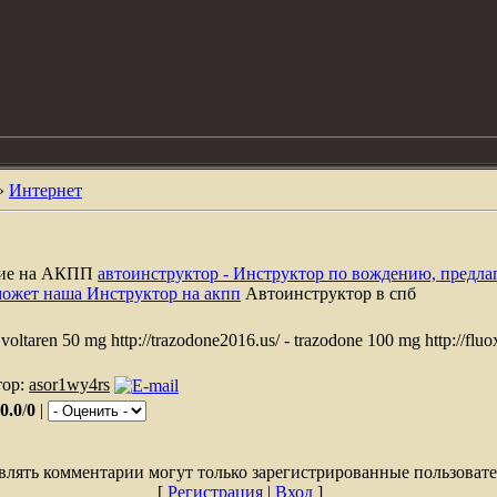
»
Интернет
ние на АКПП
автоинструктор - Инструктор по вождению, предла
может наша Инструктор на акпп
Автоинструктор в спб
 voltaren 50 mg http://trazodone2016.us/ - trazodone 100 mg http://fluox
тор:
asor1wy4rs
0.0
/
0
|
влять комментарии могут только зарегистрированные пользовате
[
Регистрация
|
Вход
]