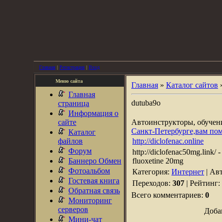
Главная
|
Регистрация
|
Вход
Меню сайта
Главная
»
Каталог сайтов
Главная
dutuba9o
страница
Информация о
сайте
Автоинструкторы, обуче
Санкт-Петербурге,вам по
Каталог
файлов
http://diclofenac.online
Форум
http://diclofenac50mg.link/ -
Баннеро Обмен
fluoxetine 20mg
Фотоальбом
Категория:
Интернет
| Ав
Гостевая книга
Переходов:
307
| Рейтинг:
Обратная связь
Всего комментариев:
0
Мониторинг
серверов
Доба
Мини-чат