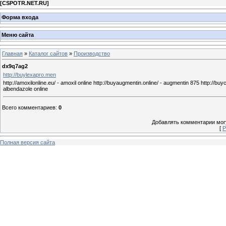
[
CSPOTR.NET.RU
]
Форма входа
Меню сайта
Главная
»
Каталог сайтов
»
Производство
dx9q7ag2
http://buylexapro.men
http://amoxilonline.eu/ - amoxil online http://buyaugmentin.online/ - augmentin 875 http://buycl
albendazole online
Всего комментариев
:
0
Добавлять комментарии могу
[
Р
Полная версия сайта