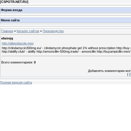
[
CSPOTR.NET.RU
]
Форма входа
Меню сайта
Главная
»
Каталог сайтов
»
Производство
e6eirejq
http://albendazole.men
http://clindamycin300mg.eu/ - clindamycin phosphate gel 1% without prescription http://buy-prop
http://abilify.club/ - abilify http://amoxicillin-500mg.trade/ - amoxicillin http://buyampicillin.men/
Всего комментариев
:
0
Добавлять комментарии могу
[
Р
Полная версия сайта