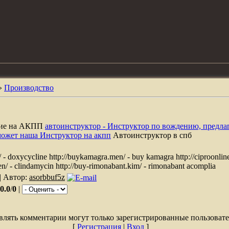
»
Производство
ние на АКПП
автоинструктор - Инструктор по вождению, предла
может наша Инструктор на акпп
Автоинструктор в спб
/ - doxycycline http://buykamagra.men/ - buy kamagra http://ciproonline
en/ - clindamycin http://buy-rimonabant.kim/ - rimonabant acomplia
| Автор:
asorbbuf5z
0.0
/
0
|
влять комментарии могут только зарегистрированные пользовате
[
Регистрация
|
Вход
]