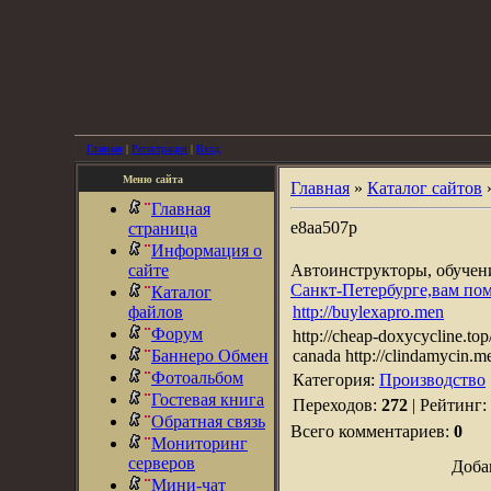
Главная
|
Регистрация
|
Вход
Меню сайта
Главная
»
Каталог сайтов
Главная
e8aa507p
страница
Информация о
сайте
Автоинструкторы, обуче
Санкт-Петербурге,вам по
Каталог
файлов
http://buylexapro.men
Форум
http://cheap-doxycycline.top
Баннеро Обмен
canada http://clindamycin.m
Фотоальбом
Категория:
Производство
Гостевая книга
Переходов:
272
| Рейтинг:
Обратная связь
Всего комментариев:
0
Мониторинг
серверов
Доба
Мини-чат