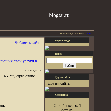
blogtai.ru
Приветствую Вас
Гость
|
RSS
Форма входа
[
Добавить сайт
]
Поиск
гающих свои услуги в
12.10.2016, 08:33
.us/ - buy cipro online
Друзья сайта
Друзья сайта
Статистика
ли.
Онлайн всего:
1
Гостей:
1